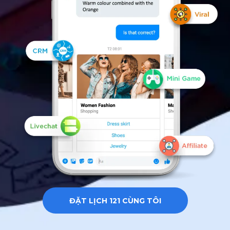
ĐẶT LỊCH 121 CÙNG TÔI